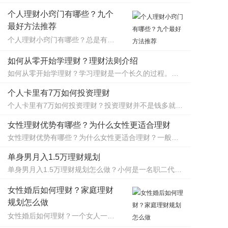
个人理财小窍门有哪些？九个
最好方法推荐
个人理财小窍门有哪些？​总是有一些人，根本不清楚自己的收入和支出，一个月下来没什么结余。这种情况，以刚毕业参加工作的年轻人最为典型。所以给大家总结了9个理财小窍门供大家参考，希望对大家有帮助。
如何从零开始学理财？理财法则介绍
如何从零开始学理财？​学习理财是一个长久的过程。从零学习理财，掌握理财方法必不可少。学习理财，首先要对自己的财务情况有清醒的认识，有了清醒的认识才能设定切合实际的理财目标，制定合理的理财计划，实现从无到有的转变。
个人卡里有7万如何投资理财
个人卡里有7万如何投资理财？​投资理财并不是钱多就可以理财，理财的根本是如何学会管理自己的资产并且使其增长，说白了就是钱生钱，所以说理财是一门学问，这门学问有深有浅，那么如果你卡里有7万的存款，你该如何理财呢？
女性理财优势有哪些？为什么女性更适合理财
女性理财优势有哪些？为什么女性更适合理财？​一般来说，理财投资的人都是男性比较多，但是实际上，女人也是懂得如何去进行理财投资的，并且女人理财有着一些天生的优势。那到底有哪些呢？看小编为您做以下分析。
单身男月入1.5万理财规划
单身男月入1.5万理财规划怎么做？​小何是一名职二代，在父亲的飞机制造单位上班，月入1.5万元。小何和父母住在一起，每个月开支2000元左右。小何想通过理财在未来两到三年内攒钱买房结婚，该怎么理财才能攒够60万的首付呢？
女性婚后如何理财？家庭理财
规划怎么做
女性婚后如何理财？​一个女人一生中最重要的事情莫过于找到一个好男人并嫁给他，但是切勿失去理性。当两个人结婚了，就要共同承担责任了，那么你们的共有财产的打理就尤为重要了，那么女性婚后​如何理财才能是自己的财产在稳定的基础下增量呢？