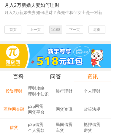
月入2万新婚夫妻如何理财
月入2万新婚夫妻如何理财？高先生和邹女士是一对新婚夫妻，盛先生是机械工程师，月入15000，每年有3万的年终奖，妻子每个月收入6500元，年底双薪。盛先生家庭目前存款有8万，每个月的生活开支为4000。高先生想在2年内买一辆10万多的汽车，并生小孩。那么，高先生该怎么理财攒钱呢？
首页
上一页
1/168
下一页
尾页
百科
问答
资讯
理财攻略
投资理财
银行理财
个人理财
理财小知识
p2p网贷
互联网金融
网贷资讯
政策法规
网贷平台
p2p借贷
民间借贷
抵押借贷
借贷
个人贷款
车贷
房贷