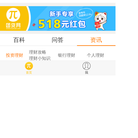
百科
问答
资讯
理财攻略
投资理财
银行理财
个人理财
理财小知识
p2p网贷
首页
我
互联网金融
网贷资讯
政策法规
网贷平台
p2p借贷
民间借贷
抵押借贷
借贷
个人贷款
车贷
房贷
信用卡攻略
信用卡资讯
申请信用卡
信用卡还款
信用卡额度